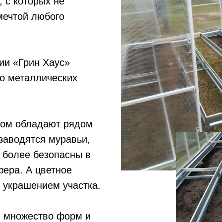
 с которых не
мечтой любого
ии «Грин Хаус»
о металлических
этом обладают рядом
заводятся муравьи,
 более безопасны в
фера. А цветное
 украшением участка.
, множество форм и