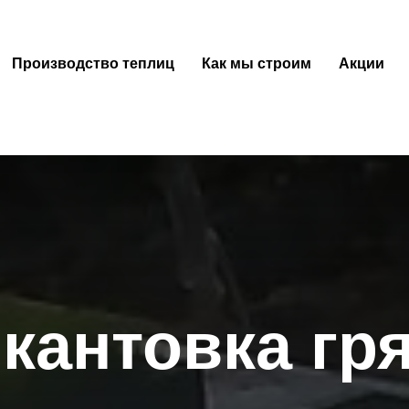
Производство теплиц
Как мы строим
Акции
кантовка гр